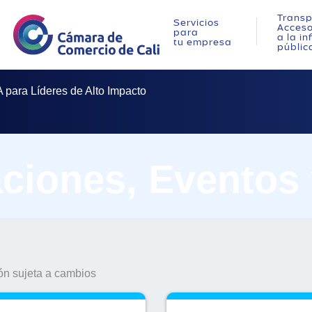
Transp
Servicios
Acces
para
a la i
tu empresa
públic
A para Líderes de Alto Impacto
ciones, Eventos
n sujeta a cambios