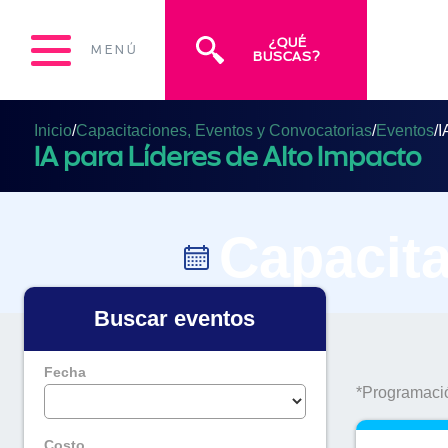
¿QUÉ
MENÚ
BUSCAS?
Inicio
/
Capacitaciones, Eventos y Convocatorias
/
Eventos
/
I
IA para Líderes de Alto Impacto
Capacita
Buscar eventos
Fecha
*Programació
Costo