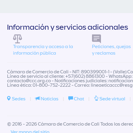
Información y servicios adicionales
Transparencia y acceso a la
Peticiones, quejas
información pública
y reclamos
Cámara de Comercio de Cali - NIT: 890399001-1 - (Valle) Col
Línea de servicio al cliente: +57(602) 8861300 - WhatsApp:
contacto@ccc.org.co
- Notificaciones judiciales:
notificacio
Línea ética: 01-800-752-2222 - Correo:
lineaeticaccc@res
Sedes
|
Noticias
|
Chat
|
Sede virtual
|
© 2016 - 2026 Cámara de Comercio de Cali Todos los dere
Ver mapa del sitio