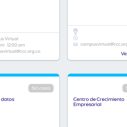
s Virtual
campusvirtual@ccc.or
am
12:00 am
virtual@ccc.org.co
Ve
Sin costo
 datos
Centro de Crecimiento
Empresarial