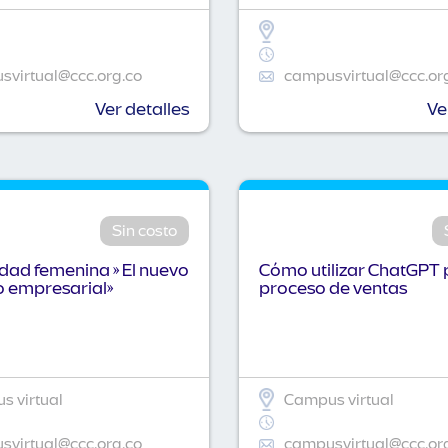
virtual@ccc.org.co
campusvirtual@ccc.or
Ver detalles
Ve
Sin costo
idad femenina » El nuevo
Cómo utilizar ChatGPT 
o empresarial»
proceso de ventas
 virtual
Campus virtual
virtual@ccc.org.co
campusvirtual@ccc.or