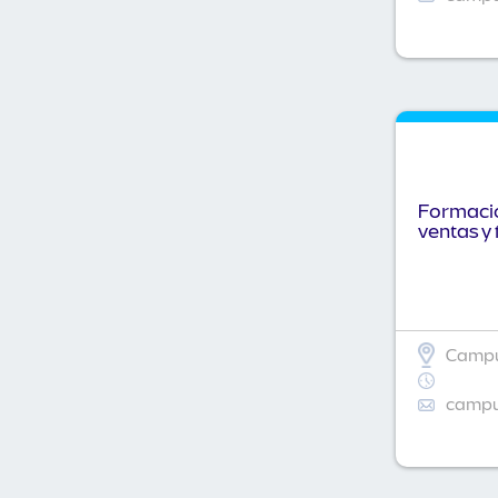
Formació
ventas y 
Campu
campus