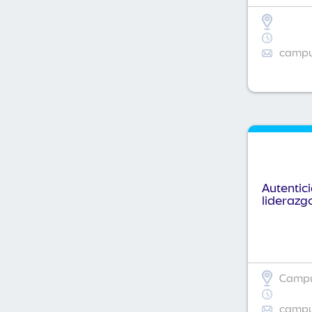
campus
Autentic
liderazg
Campus
campus