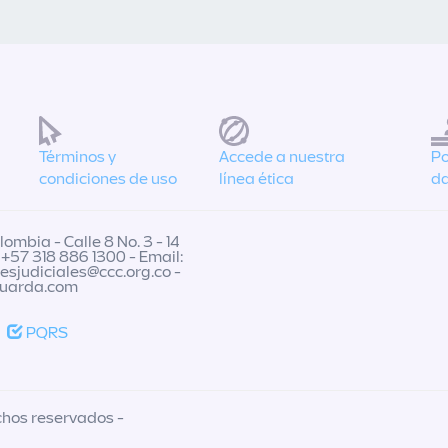
Términos y
Accede a nuestra
Po
condiciones de uso
línea ética
da
ombia - Calle 8 No. 3 - 14
 +57 318 886 1300 - Email:
nesjudiciales@ccc.org.co
-
guarda.com
PQRS
chos reservados -