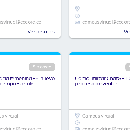
virtual@ccc.org.co
campusvirtual@ccc.or
Ver detalles
Ve
Sin costo
idad femenina » El nuevo
Cómo utilizar ChatGPT 
o empresarial»
proceso de ventas
 virtual
Campus virtual
virtual@ccc.org.co
campusvirtual@ccc.or