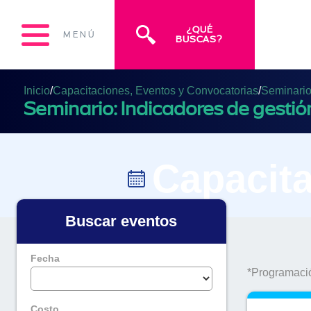
¿QUÉ
MENÚ
BUSCAS?
Inicio
/
Capacitaciones, Eventos y Convocatorias
/
Seminari
Seminario: Indicadores de gesti
Capacita
Buscar eventos
Fecha
*Programació
Costo