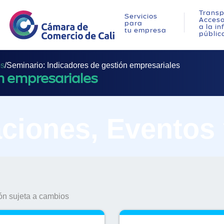
Transp
Servicios
Acces
para
a la i
tu empresa
públic
os
/
Seminario: Indicadores de gestión empresariales
ón empresariales
ciones, Eventos
n sujeta a cambios