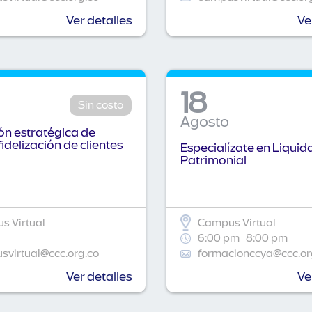
Ver detalles
Ve
18
Sin costo
Agosto
n estratégica de
fidelización de clientes
Especialízate en Liquid
Patrimonial
s Virtual
Campus Virtual
6:00 pm
8:00 pm
virtual@ccc.org.co
formacionccya@ccc.or
Ver detalles
Ve