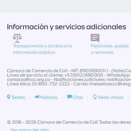
Información y servicios adicionales
Transparencia y acceso a la
Peticiones, quejas
información pública
y reclamos
Cámara de Comercio de Cali - NIT: 890399001-1 - (Valle) Col
Línea de servicio al cliente: +57(602) 8861300 - WhatsApp:
contacto@ccc.org.co
- Notificaciones judiciales:
notificacio
Línea ética: 01-800-752-2222 - Correo:
lineaeticaccc@res
Sedes
|
Noticias
|
Chat
|
Sede virtual
|
© 2016 - 2026 Cámara de Comercio de Cali Todos los dere
Ver mapa del sitio