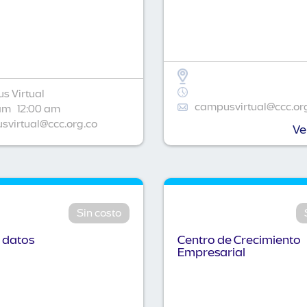
s Virtual
campusvirtual@ccc.or
am
12:00 am
virtual@ccc.org.co
Ve
Sin costo
 datos
Centro de Crecimiento
Empresarial