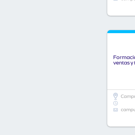
Formació
ventas y 
Campu
campus