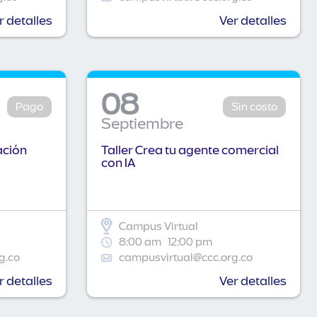
r detalles
Ver detalles
08
Pago
Sin costo
Septiembre
ación
Taller Crea tu agente comercial
con IA
Campus Virtual
8:00 am
12:00 pm
g.co
campusvirtual@ccc.org.co
r detalles
Ver detalles