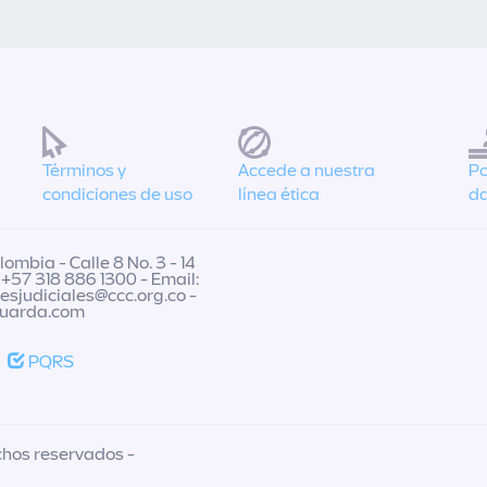
Términos y
Accede a nuestra
Po
condiciones de uso
línea ética
da
ombia - Calle 8 No. 3 - 14
 +57 318 886 1300 - Email:
nesjudiciales@ccc.org.co
-
guarda.com
PQRS
chos reservados -