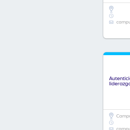
campus
Autentic
liderazg
Campus
campus