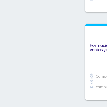
Formació
ventas y 
Campu
campus