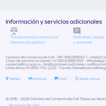
Información y servicios adicionales
Transparencia y acceso a la
Peticiones, quejas
información pública
y reclamos
Cámara de Comercio de Cali - NIT: 890399001-1 - (Valle) Col
Línea de servicio al cliente: +57(602) 8861300 - WhatsApp:
contacto@ccc.org.co
- Notificaciones judiciales:
notificacio
Línea ética: 01-800-752-2222 - Correo:
lineaeticaccc@res
Sedes
|
Noticias
|
Chat
|
Sede virtual
|
© 2016 - 2026 Cámara de Comercio de Cali Todos los dere
Ver mapa del sitio