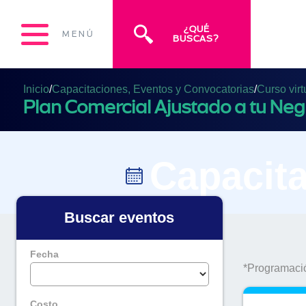
¿QUÉ
MENÚ
BUSCAS?
Inicio
/
Capacitaciones, Eventos y Convocatorias
/
Curso virt
Plan Comercial Ajustado a tu Neg
Capacita
Buscar eventos
Fecha
*Programació
Costo