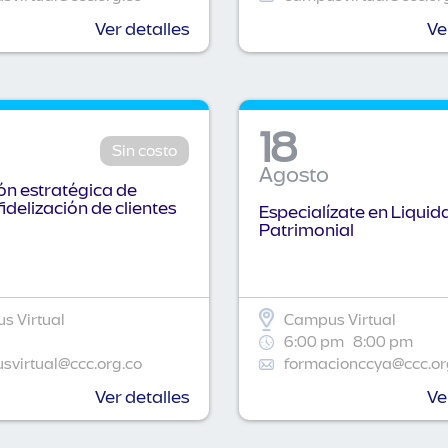
Ver detalles
Ve
18
Sin costo
Agosto
n estratégica de
fidelización de clientes
Especialízate en Liquid
Patrimonial
s Virtual
Campus Virtual
6:00 pm
8:00 pm
virtual@ccc.org.co
formacionccya@ccc.or
Ver detalles
Ve