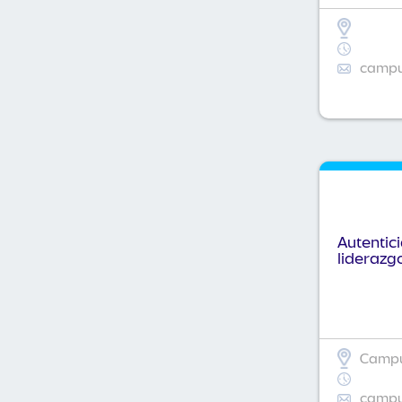
campus
Autentic
liderazg
Campus
campus