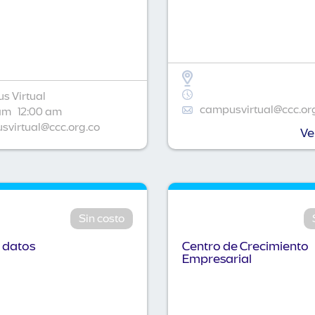
s Virtual
campusvirtual@ccc.or
am
12:00 am
virtual@ccc.org.co
Ve
Sin costo
 datos
Centro de Crecimiento
Empresarial