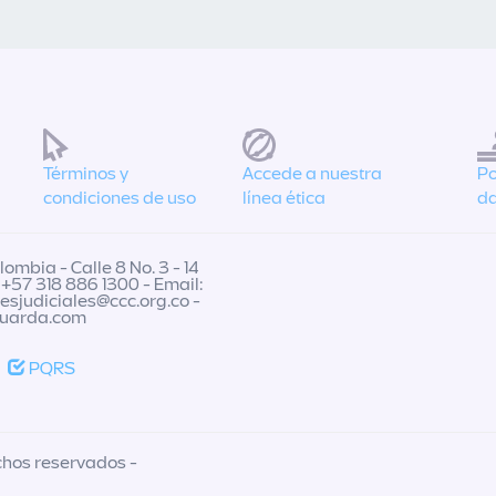
Términos y
Accede a nuestra
Po
condiciones de uso
línea ética
da
ombia - Calle 8 No. 3 - 14
 +57 318 886 1300 - Email:
nesjudiciales@ccc.org.co
-
guarda.com
PQRS
chos reservados -