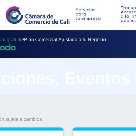
Transp
Servicios
Acces
para
a la i
tu empresa
públic
ual gratuito
/
Plan Comercial Ajustado a tu Negocio
ocio
ciones, Eventos
n sujeta a cambios