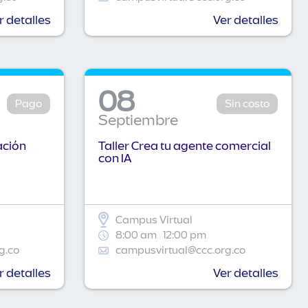
r detalles
Ver detalles
08
Pago
Sin costo
Septiembre
ación
Taller Crea tu agente comercial
con IA
Campus Virtual
8:00 am
12:00 pm
g.co
campusvirtual@ccc.org.co
r detalles
Ver detalles