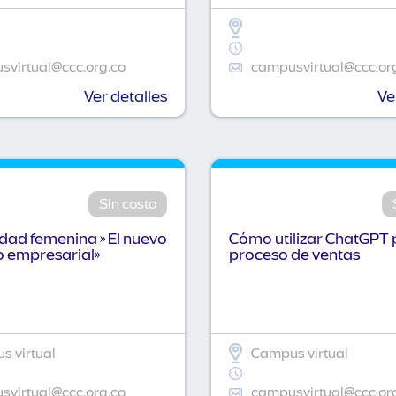
virtual@ccc.org.co
campusvirtual@ccc.or
Ver detalles
Ve
Sin costo
idad femenina » El nuevo
Cómo utilizar ChatGPT 
o empresarial»
proceso de ventas
 virtual
Campus virtual
virtual@ccc.org.co
campusvirtual@ccc.or