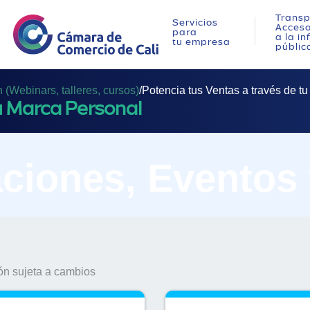
Transp
Servicios
Acces
para
a la i
tu empresa
públic
(Webinars, talleres, cursos)
/
Potencia tus Ventas a través de t
tu Marca Personal
ciones, Eventos
n sujeta a cambios