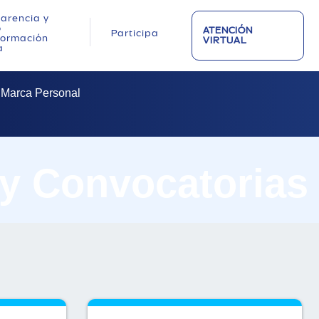
arencia y
o
ATENCIÓN
Participa
nformación
VIRTUAL
a
u Marca Personal
 y Convocatorias