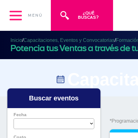
¿QUÉ
MENÚ
BUSCAS?
Inicio
/
Capacitaciones, Eventos y Convocatorias
/
Formación 
Potencia tus Ventas a través de 
Capacita
Buscar eventos
Fecha
*Programació
Costo