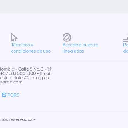
Términos y
Accede a nuestra
Po
condiciones de uso
línea ética
da
ombia - Calle 8 No. 3 - 14
 +57 318 886 1300 - Email:
nesjudiciales@ccc.org.co
-
guarda.com
PQRS
chos reservados -