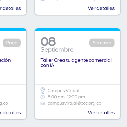
r detalles
Ver detalles
08
Pago
Sin costo
Septiembre
ación
Taller Crea tu agente comercial
con IA
Campus Virtual
8:00 am
12:00 pm
g.co
campusvirtual@ccc.org.co
r detalles
Ver detalles