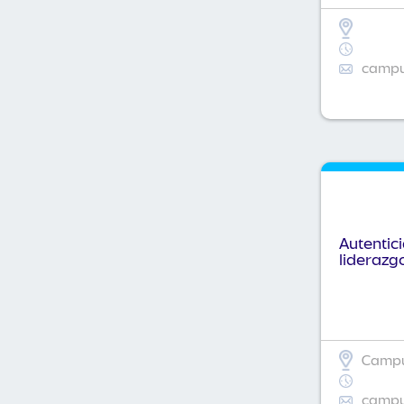
campus
Autentic
liderazg
Campus
campus