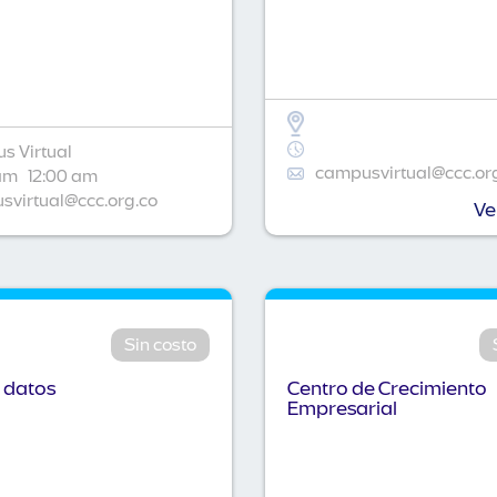
s Virtual
campusvirtual@ccc.or
am
12:00 am
virtual@ccc.org.co
Ve
Sin costo
 datos
Centro de Crecimiento
Empresarial