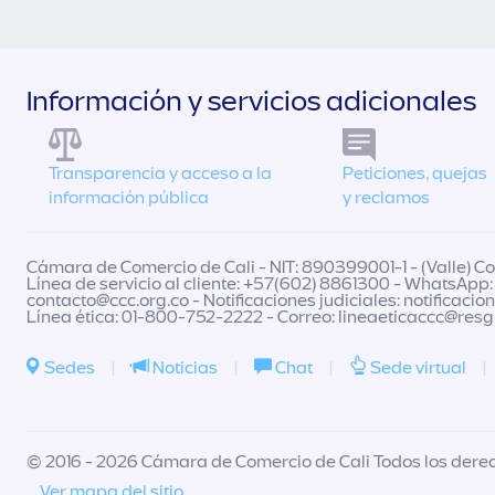
Información y servicios adicionales
Transparencia y acceso a la
Peticiones, quejas
información pública
y reclamos
Cámara de Comercio de Cali - NIT: 890399001-1 - (Valle) Col
Línea de servicio al cliente: +57(602) 8861300 - WhatsApp:
contacto@ccc.org.co
- Notificaciones judiciales:
notificacio
Línea ética: 01-800-752-2222 - Correo:
lineaeticaccc@res
Sedes
|
Noticias
|
Chat
|
Sede virtual
|
© 2016 - 2026 Cámara de Comercio de Cali Todos los dere
Ver mapa del sitio