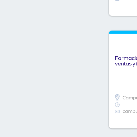
Formació
ventas y 
Campu
campus