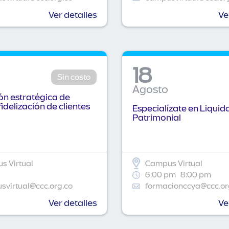
Ver detalles
Ve
18
Sin costo
Agosto
n estratégica de
fidelización de clientes
Especialízate en Liquid
Patrimonial
s Virtual
Campus Virtual
6:00 pm
8:00 pm
virtual@ccc.org.co
formacionccya@ccc.or
Ver detalles
Ve