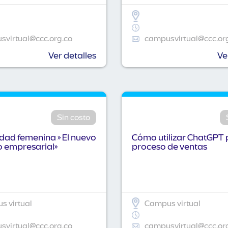
virtual@ccc.org.co
campusvirtual@ccc.or
Ver detalles
Ve
Sin costo
idad femenina » El nuevo
Cómo utilizar ChatGPT 
o empresarial»
proceso de ventas
 virtual
Campus virtual
virtual@ccc.org.co
campusvirtual@ccc.or