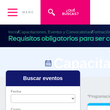
¿QUÉ
MENÚ
BUSCAS?
Inicio
/
Capacitaciones, Eventos y Convocatorias
/
Formación 
Requisitos obligatorios para ser 
Capacita
Buscar eventos
Fecha
*Programació
Costo