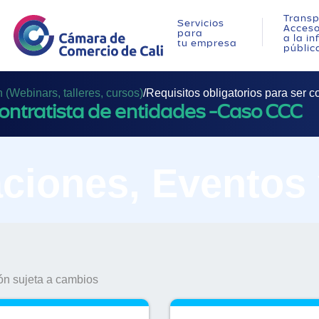
Transp
Servicios
Acces
para
a la i
tu empresa
públic
(Webinars, talleres, cursos)
/
Requisitos obligatorios para ser 
contratista de entidades -Caso CCC
ciones, Eventos
n sujeta a cambios