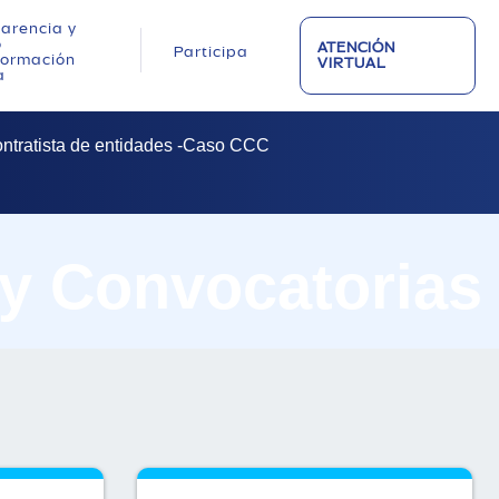
arencia y
o
ATENCIÓN
Participa
nformación
VIRTUAL
a
contratista de entidades -Caso CCC
 y Convocatorias