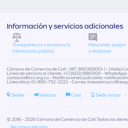
Información y servicios adicionales
Transparencia y acceso a la
Peticiones, quejas
información pública
y reclamos
Cámara de Comercio de Cali - NIT: 890399001-1 - (Valle) Col
Línea de servicio al cliente: +57(602) 8861300 - WhatsApp:
contacto@ccc.org.co
- Notificaciones judiciales:
notificacio
Línea ética: 01-800-752-2222 - Correo:
lineaeticaccc@res
Sedes
|
Noticias
|
Chat
|
Sede virtual
|
© 2016 - 2026 Cámara de Comercio de Cali Todos los dere
Ver mapa del sitio