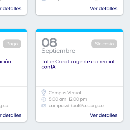
r detalles
Ver detalles
08
Pago
Sin costo
Septiembre
ación
Taller Crea tu agente comercial
con IA
Campus Virtual
8:00 am
12:00 pm
g.co
campusvirtual@ccc.org.co
r detalles
Ver detalles