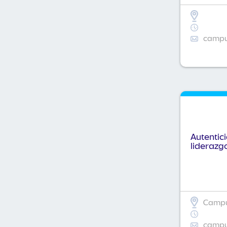
campus
Autentic
liderazg
Campus
campus