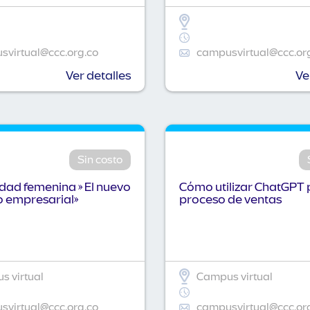
virtual@ccc.org.co
campusvirtual@ccc.or
Ver detalles
Ve
Sin costo
idad femenina » El nuevo
Cómo utilizar ChatGPT 
o empresarial»
proceso de ventas
 virtual
Campus virtual
virtual@ccc.org.co
campusvirtual@ccc.or