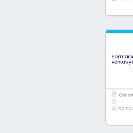
Formació
ventas y 
Campu
campus