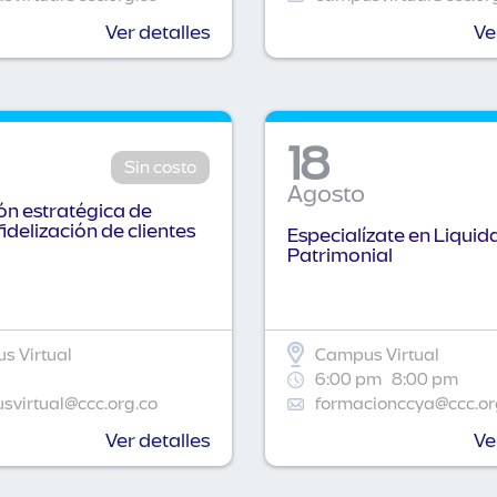
Ver detalles
Ve
18
Sin costo
Agosto
n estratégica de
fidelización de clientes
Especialízate en Liquid
Patrimonial
s Virtual
Campus Virtual
6:00 pm
8:00 pm
virtual@ccc.org.co
formacionccya@ccc.or
Ver detalles
Ve