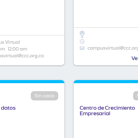
s Virtual
campusvirtual@ccc.or
am
12:00 am
virtual@ccc.org.co
Ve
Sin costo
 datos
Centro de Crecimiento
Empresarial