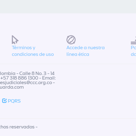
Términos y
Accede a nuestra
Po
condiciones de uso
línea ética
da
ombia - Calle 8 No. 3 - 14
 +57 318 886 1300 - Email:
nesjudiciales@ccc.org.co
-
guarda.com
PQRS
chos reservados -