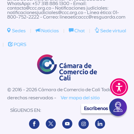
WhatsApp: +57 318 886 1300 - Email:
contacto@ccc.org.co
- Notificaciones judiciales:
notificacionesjudiciales@ccc.org.co
- Línea ética: 01-
800-752-2222 - Correo:
lineaeticaccc@resguarda.com
Sedes
|
Noticias
|
Chat
|
Sede virtual
|
PQRS
© 2016 - 2026 Cámara de Comercio de Cali Todos los
derechos reservados -
Ver mapa del sitio
Escríbenos
SÍGUENOS EN: