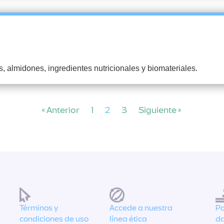
, almidones, ingredientes nutricionales y biomateriales.
« Anterior
1
2
3
Siguiente »
Términos y
Accede a nuestra
Po
condiciones de uso
línea ética
da