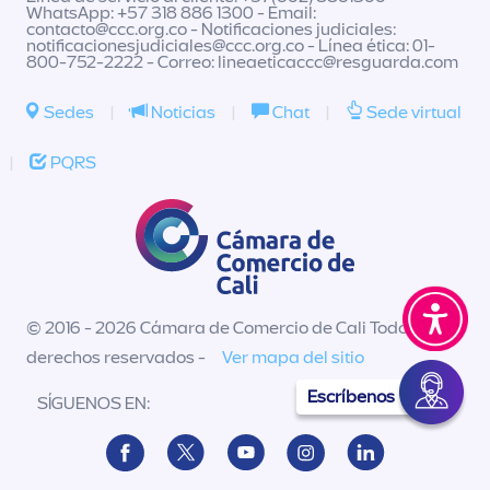
WhatsApp: +57 318 886 1300 - Email:
contacto@ccc.org.co
- Notificaciones judiciales:
notificacionesjudiciales@ccc.org.co
- Línea ética: 01-
800-752-2222 - Correo:
lineaeticaccc@resguarda.com
Sedes
|
Noticias
|
Chat
|
Sede virtual
|
PQRS
© 2016 - 2026 Cámara de Comercio de Cali Todos los
derechos reservados -
Ver mapa del sitio
Escríbenos
SÍGUENOS EN: