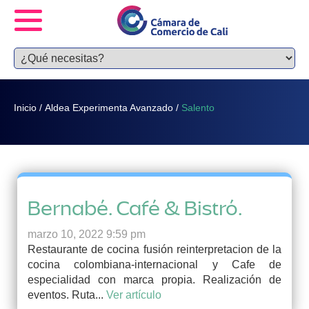
Inicio
/
Aldea Experimenta Avanzado
/
Salento
Bernabé. Café & Bistró.
marzo 10, 2022 9:59 pm
Restaurante de cocina fusión reinterpretacion de la
cocina colombiana-internacional y Cafe de
especialidad con marca propia. Realización de
eventos. Ruta...
Ver artículo