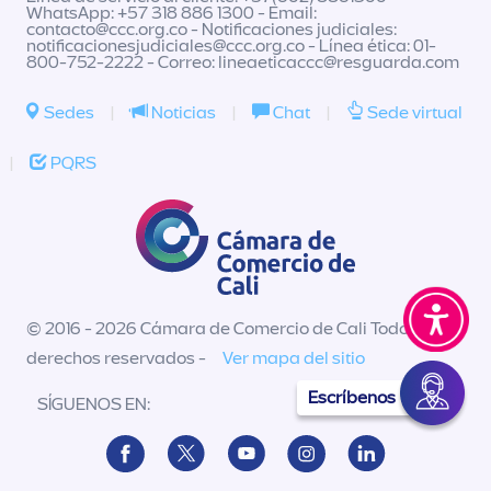
WhatsApp: +57 318 886 1300 - Email:
contacto@ccc.org.co
- Notificaciones judiciales:
notificacionesjudiciales@ccc.org.co
- Línea ética: 01-
800-752-2222 - Correo:
lineaeticaccc@resguarda.com
Sedes
|
Noticias
|
Chat
|
Sede virtual
|
PQRS
© 2016 - 2026 Cámara de Comercio de Cali Todos los
derechos reservados -
Ver mapa del sitio
Escríbenos
SÍGUENOS EN: