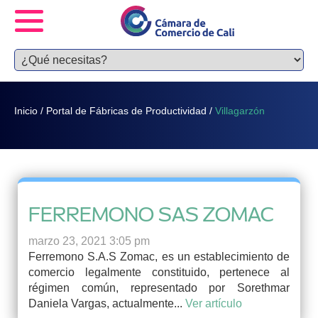
Inicio
/
Portal de Fábricas de Productividad
/
Villagarzón
FERREMONO SAS ZOMAC
marzo 23, 2021 3:05 pm
Ferremono S.A.S Zomac, es un establecimiento de
comercio legalmente constituido, pertenece al
régimen común, representado por Sorethmar
Daniela Vargas, actualmente...
Ver artículo