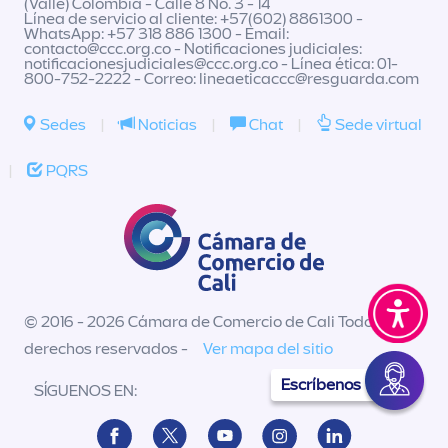
(Valle) Colombia - Calle 8 No. 3 - 14
Línea de servicio al cliente: +57(602) 8861300 -
WhatsApp: +57 318 886 1300 - Email:
contacto@ccc.org.co
- Notificaciones judiciales:
notificacionesjudiciales@ccc.org.co
- Línea ética: 01-
800-752-2222 - Correo:
lineaeticaccc@resguarda.com
Sedes
|
Noticias
|
Chat
|
Sede virtual
|
PQRS
© 2016 - 2026 Cámara de Comercio de Cali Todos los
derechos reservados -
Ver mapa del sitio
Escríbenos
SÍGUENOS EN: