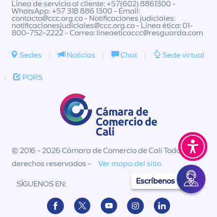
Línea de servicio al cliente: +57(602) 8861300 -
WhatsApp: +57 318 886 1300 - Email:
contacto@ccc.org.co
- Notificaciones judiciales:
notificacionesjudiciales@ccc.org.co
- Línea ética: 01-
800-752-2222 - Correo:
lineaeticaccc@resguarda.com
Sedes
|
Noticias
|
Chat
|
Sede virtual
|
PQRS
© 2016 - 2026 Cámara de Comercio de Cali Todos los
derechos reservados -
Ver mapa del sitio
Escríbenos
SÍGUENOS EN: