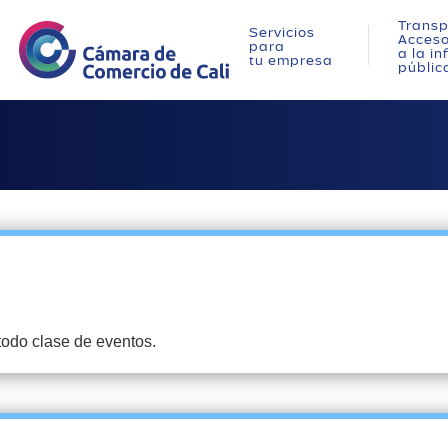
Transp
Servicios
Acces
para
a la i
tu empresa
públic
 todo clase de eventos.