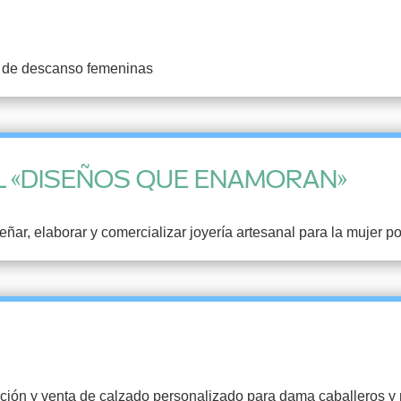
s de descanso femeninas
L «DISEÑOS QUE ENAMORAN»
, elaborar y comercializar joyería artesanal para la mujer poli
ión y venta de calzado personalizado para dama caballeros y ni