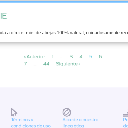
IE
da a ofrecer miel de abejas 100% natural, cuidadosamente rec
« Anterior
1
…
3
4
5
6
7
…
44
Siguiente »
Términos y
Accede a nuestra
Po
condiciones de uso
línea ética
da