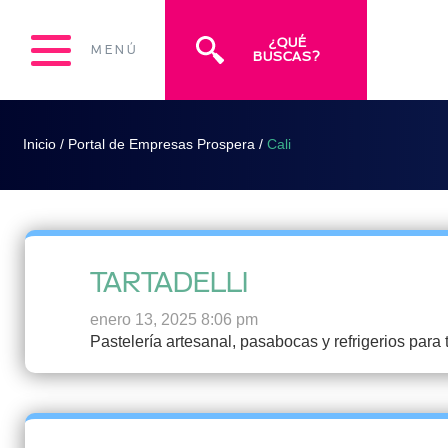
¿QUÉ
MENÚ
BUSCAS?
Inicio
/
Portal de Empresas Prospera
/
Cali
TARTADELLI
enero 13, 2025 8:06 pm
Pastelería artesanal, pasabocas y refrigerios para