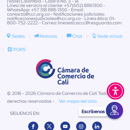
(Valle) Colombia - Calle 8 No. 3 - 14
Línea de servicio al cliente: +57(602) 8861300 -
WhatsApp: +57 318 886 1300 - Email:
contacto@ccc.org.co
- Notificaciones judiciales:
notificacionesjudiciales@ccc.org.co
- Línea ética: 01-
800-752-2222 - Correo:
lineaeticaccc@resguarda.com
Sedes
|
Noticias
|
Chat
|
Sede virtual
|
PQRS
© 2016 - 2026 Cámara de Comercio de Cali Todos los
derechos reservados -
Ver mapa del sitio
Escríbenos
SÍGUENOS EN: