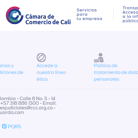
Transp
Servicios
Acces
para
a la i
tu empresa
públic
inos y
Accede a
Política de
iciones de
nuestra línea
tratamiento de dat
ética
personales
ombia - Calle 8 No. 3 - 14
 +57 318 886 1300 - Email:
nesjudiciales@ccc.org.co
-
guarda.com
PQRS