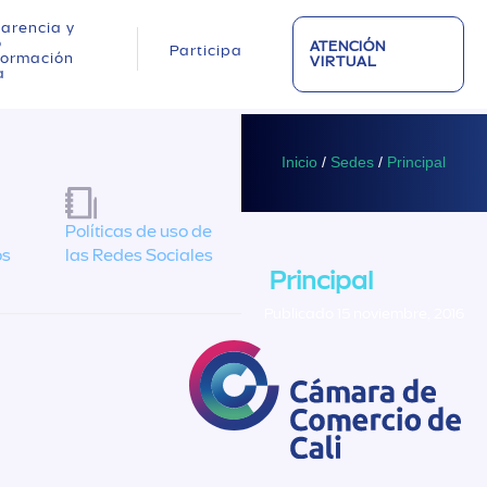
arencia y
o
ATENCIÓN
Participa
nformación
VIRTUAL
a
Inicio
/
Sedes
/
Principal
Políticas de uso de
os
las Redes Sociales
Principal
Publicado 15 noviembre, 2016