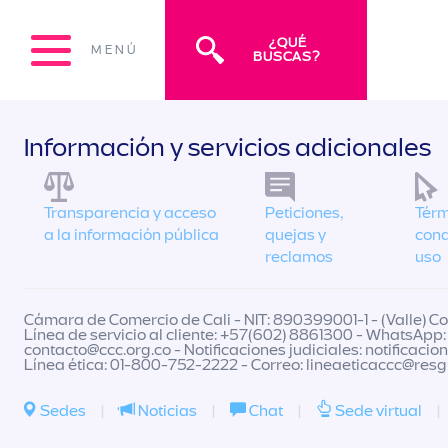
¿QUÉ
MENÚ
BUSCAS?
Información y servicios adicionales
Transparencia y acceso
Peticiones,
Térm
a la información pública
quejas y
cond
reclamos
uso
Cámara de Comercio de Cali - NIT: 890399001-1 - (Valle) Col
Línea de servicio al cliente: +57(602) 8861300 - WhatsApp:
contacto@ccc.org.co
- Notificaciones judiciales:
notificacio
Línea ética: 01-800-752-2222 - Correo:
lineaeticaccc@res
Sedes
|
Noticias
|
Chat
|
Sede virtual
|