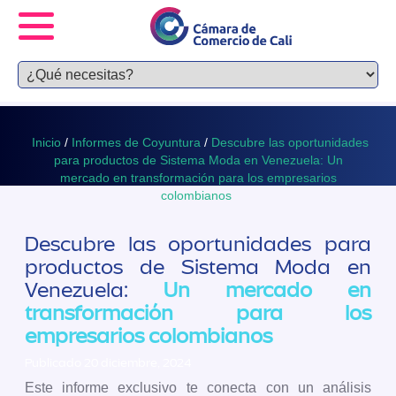
Inicio
/
Informes de Coyuntura
/
Descubre las oportunidades
para productos de Sistema Moda en Venezuela: Un
mercado en transformación para los empresarios
colombianos
Descubre las oportunidades para
productos de Sistema Moda en
Venezuela:
Un mercado en
transformación para los
empresarios colombianos
Publicado 20 diciembre, 2024
Este informe exclusivo te conecta con un análisis