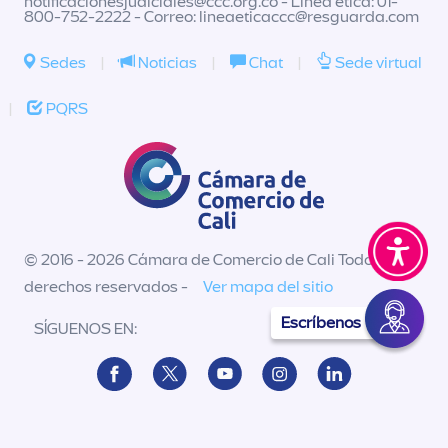
notificacionesjudiciales@ccc.org.co
- Línea ética: 01-
800-752-2222 - Correo:
lineaeticaccc@resguarda.com
Sedes
|
Noticias
|
Chat
|
Sede virtual
|
PQRS
© 2016 - 2026 Cámara de Comercio de Cali Todos los
derechos reservados -
Ver mapa del sitio
Escríbenos
SÍGUENOS EN: