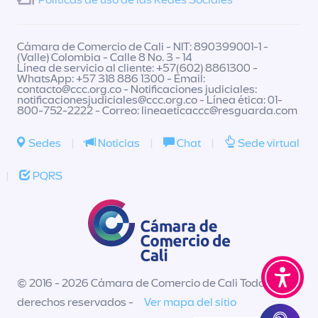
Políticas de uso de las Redes Sociales
Cámara de Comercio de Cali - NIT: 890399001-1 -
(Valle) Colombia - Calle 8 No. 3 - 14
Línea de servicio al cliente: +57(602) 8861300 -
WhatsApp: +57 318 886 1300 - Email:
contacto@ccc.org.co
- Notificaciones judiciales:
notificacionesjudiciales@ccc.org.co
- Línea ética: 01-
800-752-2222 - Correo:
lineaeticaccc@resguarda.com
Sedes
|
Noticias
|
Chat
|
Sede virtual
|
PQRS
© 2016 - 2026 Cámara de Comercio de Cali Todos los
derechos reservados -
Ver mapa del sitio