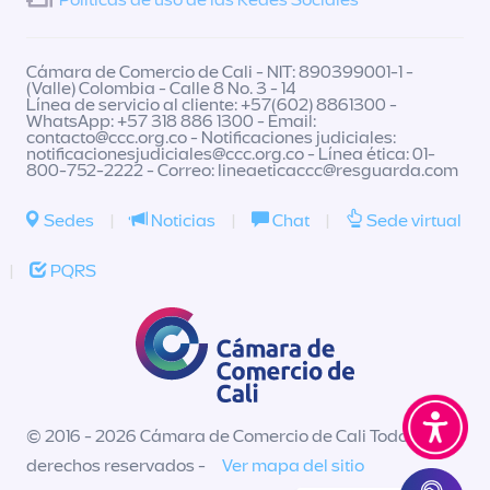
Políticas de uso de las Redes Sociales
Cámara de Comercio de Cali - NIT: 890399001-1 -
(Valle) Colombia - Calle 8 No. 3 - 14
Línea de servicio al cliente: +57(602) 8861300 -
WhatsApp: +57 318 886 1300 - Email:
contacto@ccc.org.co
- Notificaciones judiciales:
notificacionesjudiciales@ccc.org.co
- Línea ética: 01-
800-752-2222 - Correo:
lineaeticaccc@resguarda.com
Sedes
|
Noticias
|
Chat
|
Sede virtual
|
PQRS
© 2016 - 2026 Cámara de Comercio de Cali Todos los
derechos reservados -
Ver mapa del sitio