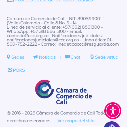
Políticas de uso de las Redes Sociales
Cámara de Comercio de Cali - NIT: 890399001-1 -
(Valle) Colombia - Calle 8 No. 3 - 14
Línea de servicio al cliente: +57(602) 8861300 -
WhatsApp: +57 318 886 1300 - Email:
contacto@ccc.org.co
- Notificaciones judiciales:
notificacionesjudiciales@ccc.org.co
- Línea ética: 01-
800-752-2222 - Correo:
lineaeticaccc@resguarda.com
Sedes
|
Noticias
|
Chat
|
Sede virtual
|
PQRS
© 2016 - 2026 Cámara de Comercio de Cali Todos los
derechos reservados -
Ver mapa del sitio