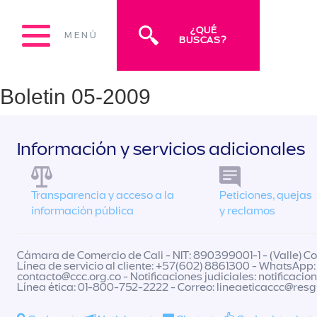
¿QUÉ
MENÚ
BUSCAS?
Boletin 05-2009
Información y servicios adicionales
Transparencia y acceso a la
Peticiones, quejas
información pública
y reclamos
Cámara de Comercio de Cali - NIT: 890399001-1 - (Valle) Col
Línea de servicio al cliente: +57(602) 8861300 - WhatsApp:
contacto@ccc.org.co
- Notificaciones judiciales:
notificacio
Línea ética: 01-800-752-2222 - Correo:
lineaeticaccc@res