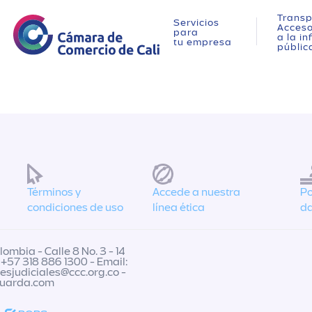
Transp
Servicios
Acces
para
a la i
tu empresa
públic
Términos y
Accede a nuestra
Po
condiciones de uso
línea ética
da
ombia - Calle 8 No. 3 - 14
 +57 318 886 1300 - Email:
nesjudiciales@ccc.org.co
-
guarda.com