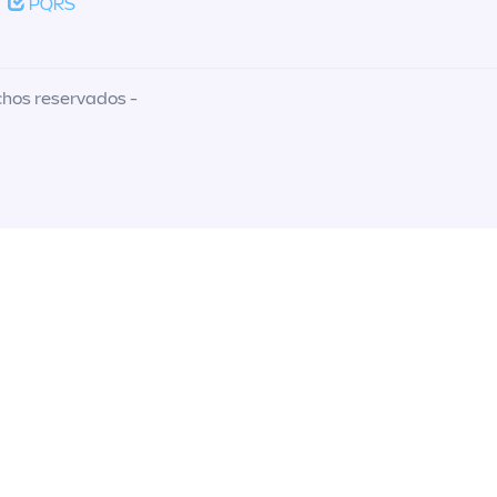
PQRS
chos reservados -