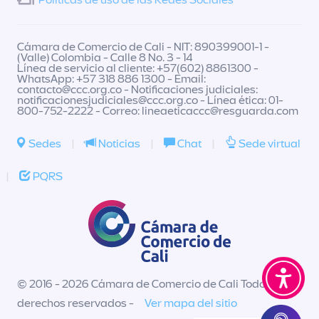
Políticas de uso de las Redes Sociales
Cámara de Comercio de Cali - NIT: 890399001-1 -
(Valle) Colombia - Calle 8 No. 3 - 14
Línea de servicio al cliente: +57(602) 8861300 -
WhatsApp: +57 318 886 1300 - Email:
contacto@ccc.org.co
- Notificaciones judiciales:
notificacionesjudiciales@ccc.org.co
- Línea ética: 01-
800-752-2222 - Correo:
lineaeticaccc@resguarda.com
Sedes
|
Noticias
|
Chat
|
Sede virtual
|
PQRS
© 2016 - 2026 Cámara de Comercio de Cali Todos los
derechos reservados -
Ver mapa del sitio