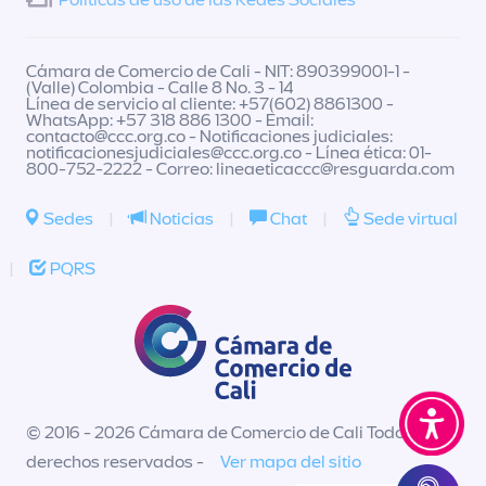
Políticas de uso de las Redes Sociales
Cámara de Comercio de Cali - NIT: 890399001-1 -
(Valle) Colombia - Calle 8 No. 3 - 14
Línea de servicio al cliente: +57(602) 8861300 -
WhatsApp: +57 318 886 1300 - Email:
contacto@ccc.org.co
- Notificaciones judiciales:
notificacionesjudiciales@ccc.org.co
- Línea ética: 01-
800-752-2222 - Correo:
lineaeticaccc@resguarda.com
Sedes
|
Noticias
|
Chat
|
Sede virtual
|
PQRS
© 2016 - 2026 Cámara de Comercio de Cali Todos los
derechos reservados -
Ver mapa del sitio