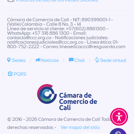
Políticas de uso de las Redes Sociales
Cámara de Comercio de Cali - NIT: 890399001-1 -
(Valle) Colombia - Calle 8 No. 3 - 14
Línea de servicio al cliente: +57(602) 8861300 -
WhatsApp: +57 318 886 1300 - Email:
contacto@ccc.org.co
- Notificaciones judiciales:
notificacionesjudiciales@ccc.org.co
- Línea ética: 01-
800-752-2222 - Correo:
lineaeticaccc@resguarda.com
Sedes
|
Noticias
|
Chat
|
Sede virtual
|
PQRS
© 2016 - 2026 Cámara de Comercio de Cali Todos los
derechos reservados -
Ver mapa del sitio