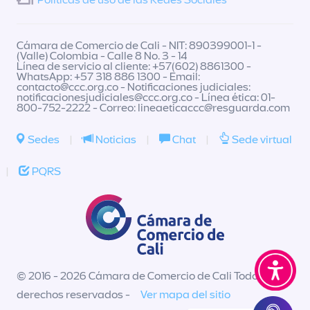
Políticas de uso de las Redes Sociales
Cámara de Comercio de Cali - NIT: 890399001-1 -
(Valle) Colombia - Calle 8 No. 3 - 14
Línea de servicio al cliente: +57(602) 8861300 -
WhatsApp: +57 318 886 1300 - Email:
contacto@ccc.org.co
- Notificaciones judiciales:
notificacionesjudiciales@ccc.org.co
- Línea ética: 01-
800-752-2222 - Correo:
lineaeticaccc@resguarda.com
Sedes
|
Noticias
|
Chat
|
Sede virtual
|
PQRS
© 2016 - 2026 Cámara de Comercio de Cali Todos los
derechos reservados -
Ver mapa del sitio