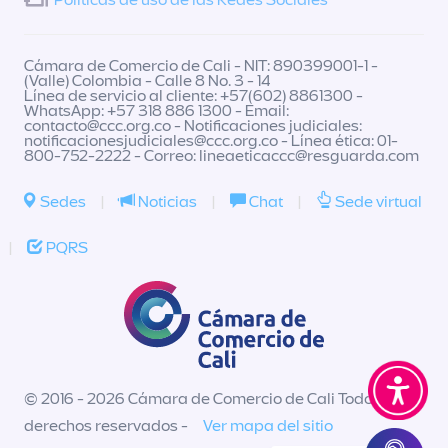
Políticas de uso de las Redes Sociales
Cámara de Comercio de Cali - NIT: 890399001-1 -
(Valle) Colombia - Calle 8 No. 3 - 14
Línea de servicio al cliente: +57(602) 8861300 -
WhatsApp: +57 318 886 1300 - Email:
contacto@ccc.org.co
- Notificaciones judiciales:
notificacionesjudiciales@ccc.org.co
- Línea ética: 01-
800-752-2222 - Correo:
lineaeticaccc@resguarda.com
Sedes
|
Noticias
|
Chat
|
Sede virtual
|
PQRS
© 2016 - 2026 Cámara de Comercio de Cali Todos los
derechos reservados -
Ver mapa del sitio