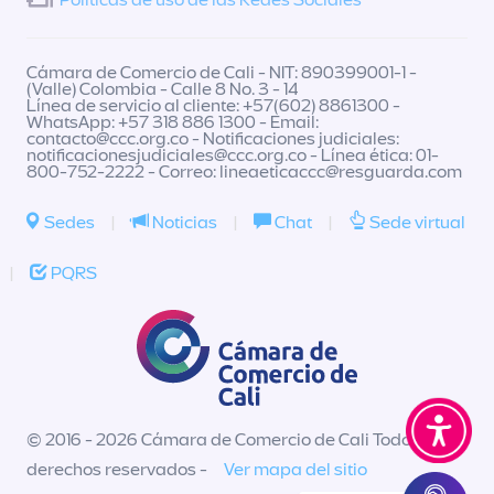
Políticas de uso de las Redes Sociales
Cámara de Comercio de Cali - NIT: 890399001-1 -
(Valle) Colombia - Calle 8 No. 3 - 14
Línea de servicio al cliente: +57(602) 8861300 -
WhatsApp: +57 318 886 1300 - Email:
contacto@ccc.org.co
- Notificaciones judiciales:
notificacionesjudiciales@ccc.org.co
- Línea ética: 01-
800-752-2222 - Correo:
lineaeticaccc@resguarda.com
Sedes
|
Noticias
|
Chat
|
Sede virtual
|
PQRS
© 2016 - 2026 Cámara de Comercio de Cali Todos los
derechos reservados -
Ver mapa del sitio