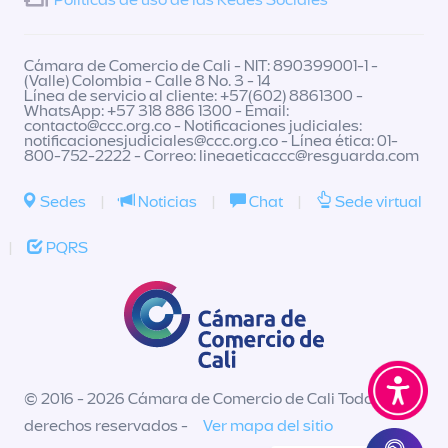
Políticas de uso de las Redes Sociales
Cámara de Comercio de Cali - NIT: 890399001-1 -
(Valle) Colombia - Calle 8 No. 3 - 14
Línea de servicio al cliente: +57(602) 8861300 -
WhatsApp: +57 318 886 1300 - Email:
contacto@ccc.org.co
- Notificaciones judiciales:
notificacionesjudiciales@ccc.org.co
- Línea ética: 01-
800-752-2222 - Correo:
lineaeticaccc@resguarda.com
Sedes
|
Noticias
|
Chat
|
Sede virtual
|
PQRS
© 2016 - 2026 Cámara de Comercio de Cali Todos los
derechos reservados -
Ver mapa del sitio