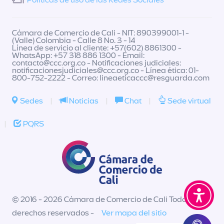
Políticas de uso de las Redes Sociales
Cámara de Comercio de Cali - NIT: 890399001-1 -
(Valle) Colombia - Calle 8 No. 3 - 14
Línea de servicio al cliente: +57(602) 8861300 -
WhatsApp: +57 318 886 1300 - Email:
contacto@ccc.org.co
- Notificaciones judiciales:
notificacionesjudiciales@ccc.org.co
- Línea ética: 01-
800-752-2222 - Correo:
lineaeticaccc@resguarda.com
Sedes
|
Noticias
|
Chat
|
Sede virtual
|
PQRS
© 2016 - 2026 Cámara de Comercio de Cali Todos los
derechos reservados -
Ver mapa del sitio