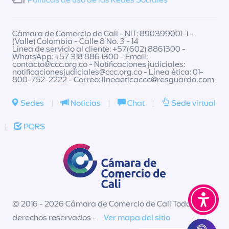
Políticas de uso de las Redes Sociales
Cámara de Comercio de Cali - NIT: 890399001-1 -
(Valle) Colombia - Calle 8 No. 3 - 14
Línea de servicio al cliente: +57(602) 8861300 -
WhatsApp: +57 318 886 1300 - Email:
contacto@ccc.org.co
- Notificaciones judiciales:
notificacionesjudiciales@ccc.org.co
- Línea ética: 01-
800-752-2222 - Correo:
lineaeticaccc@resguarda.com
Sedes
|
Noticias
|
Chat
|
Sede virtual
|
PQRS
© 2016 - 2026 Cámara de Comercio de Cali Todos los
derechos reservados -
Ver mapa del sitio