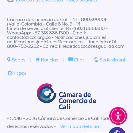
Políticas de uso de las Redes Sociales
Cámara de Comercio de Cali - NIT: 890399001-1 -
(Valle) Colombia - Calle 8 No. 3 - 14
Línea de servicio al cliente: +57(602) 8861300 -
WhatsApp: +57 318 886 1300 - Email:
contacto@ccc.org.co
- Notificaciones judiciales:
notificacionesjudiciales@ccc.org.co
- Línea ética: 01-
800-752-2222 - Correo:
lineaeticaccc@resguarda.com
Sedes
|
Noticias
|
Chat
|
Sede virtual
|
PQRS
© 2016 - 2026 Cámara de Comercio de Cali Todos los
derechos reservados -
Ver mapa del sitio