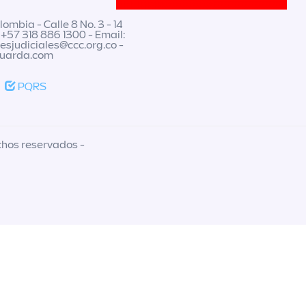
ombia - Calle 8 No. 3 - 14
 +57 318 886 1300 - Email:
nesjudiciales@ccc.org.co
-
guarda.com
PQRS
chos reservados -