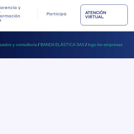
arencia y
o
ATENCIÓN
Participa
nformación
VIRTUAL
a
izados y consultoría
/
BANDA ELÁSTICA SAS
/
logo-be-empresas