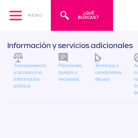
¿QUÉ
MENÚ
BUSCAS?
Información y servicios adicionales
Transparencia
Peticiones,
Términos y
A
y acceso a la
quejas y
condiciones
a
información
reclamos
de uso
n
pública
l
é