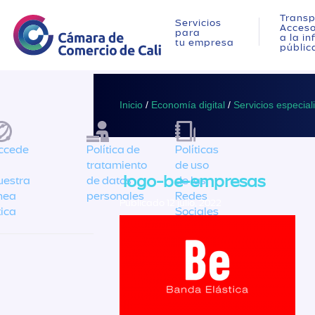
Transp
Servicios
Acces
para
a la i
tu empresa
públic
Inicio
/
Economía digital
/
Servicios especial
ccede
Política de
Políticas
tratamiento
de uso
logo-be-empresas
uestra
de datos
de las
ínea
personales
Redes
Publicado 12 julio, 2022
tica
Sociales