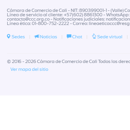
Cámara de Comercio de Cali - NIT: 890399001-1 - (Valle) Col
Línea de servicio al cliente: +57(602) 8861300 - WhatsApp:
contacto@ccc.org.co
- Notificaciones judiciales:
notificacio
Línea ética: 01-800-752-2222 - Correo:
lineaeticaccc@res
Sedes
|
Noticias
|
Chat
|
Sede virtual
|
© 2016 - 2026 Cámara de Comercio de Cali Todos los dere
Ver mapa del sitio