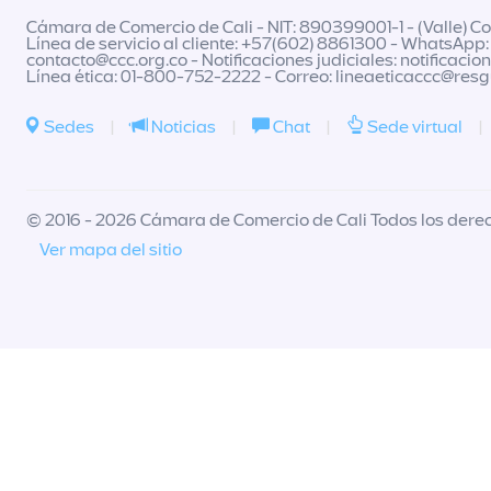
Cámara de Comercio de Cali - NIT: 890399001-1 - (Valle) Col
Línea de servicio al cliente: +57(602) 8861300 - WhatsApp:
contacto@ccc.org.co
- Notificaciones judiciales:
notificacio
Línea ética: 01-800-752-2222 - Correo:
lineaeticaccc@res
Sedes
|
Noticias
|
Chat
|
Sede virtual
|
© 2016 - 2026 Cámara de Comercio de Cali Todos los dere
Ver mapa del sitio