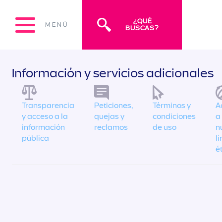
¿QUÉ
MENÚ
BUSCAS?
Información y servicios adicionales
Transparencia
Peticiones,
Términos y
A
y acceso a la
quejas y
condiciones
a
información
reclamos
de uso
n
pública
l
é