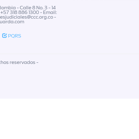
ombia - Calle 8 No. 3 - 14
 +57 318 886 1300 - Email:
nesjudiciales@ccc.org.co
-
guarda.com
PQRS
chos reservados -