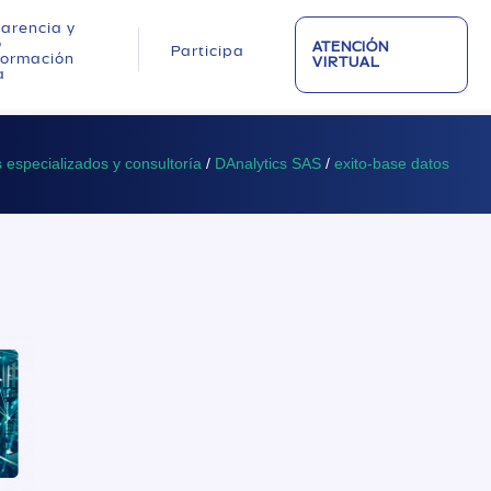
arencia y
o
ATENCIÓN
Participa
nformación
VIRTUAL
a
s especializados y consultoría
/
DAnalytics SAS
/
exito-base datos