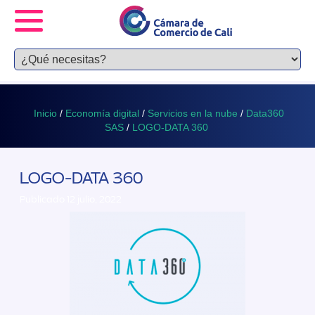
Inicio
/
Economía digital
/
Servicios en la nube
/
Data360
SAS
/
LOGO-DATA 360
LOGO-DATA 360
Publicado 12 julio, 2022