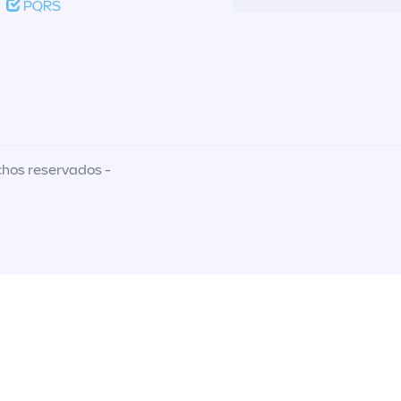
PQRS
chos reservados -