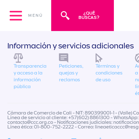
¿QUÉ
MENÚ
BUSCAS?
Información y servicios adicionales
Transparencia
Peticiones,
Términos y
A
y acceso a la
quejas y
condiciones
a
información
reclamos
de uso
n
pública
l
é
Cámara de Comercio de Cali - NIT: 890399001-1 - (Valle) Col
Línea de servicio al cliente: +57(602) 8861300 - WhatsApp:
contacto@ccc.org.co
- Notificaciones judiciales:
notificacio
Línea ética: 01-800-752-2222 - Correo:
lineaeticaccc@res