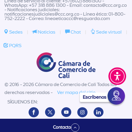
Línea de servicio al cliente: +57(602) 8861300 -
WhatsApp: +57 318 886 1300 - Email:
contacto@ccc.org.co
- Notificaciones judiciales:
notificacionesjudiciales@ccc.org.co
- Línea ética: 01-800-
752-2222 - Correo:
lineaeticaccc@resguarda.com
Sedes
|
Noticias
|
Chat
|
Sede virtual
|
PQRS
© 2016 - 2026 Cámara de Comercio de Cali Todos los
derechos reservados -
Ver mapa del sitio
Escríbenos
SÍGUENOS EN:
Contacto