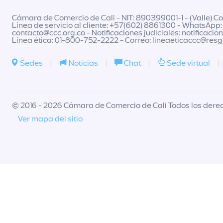
Cámara de Comercio de Cali - NIT: 890399001-1 - (Valle) Col
Línea de servicio al cliente: +57(602) 8861300 - WhatsApp:
contacto@ccc.org.co
- Notificaciones judiciales:
notificacio
Línea ética: 01-800-752-2222 - Correo:
lineaeticaccc@res
Sedes
|
Noticias
|
Chat
|
Sede virtual
|
© 2016 - 2026 Cámara de Comercio de Cali Todos los dere
Ver mapa del sitio