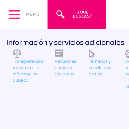
¿QUÉ
MENÚ
BUSCAS?
Información y servicios adicionales
Transparencia
Peticiones,
Términos y
A
y acceso a la
quejas y
condiciones
a
información
reclamos
de uso
n
pública
l
é