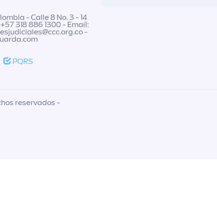
ombia - Calle 8 No. 3 - 14
 +57 318 886 1300 - Email:
nesjudiciales@ccc.org.co
-
guarda.com
PQRS
chos reservados -