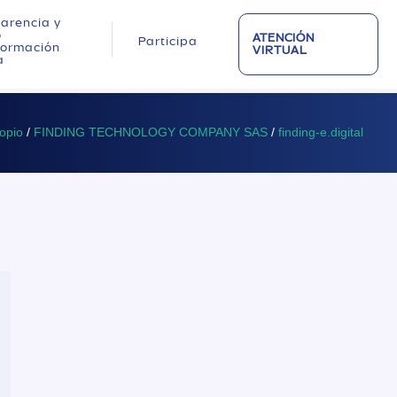
arencia y
o
ATENCIÓN
Participa
nformación
VIRTUAL
a
opio
/
FINDING TECHNOLOGY COMPANY SAS
/
finding-e.digital