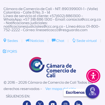
Cámara de Comercio de Cali - NIT: 890399001-1 - (Valle)
Colombia - Calle 8 No. 3 - 14
Línea de servicio al cliente: +57(602) 8861300 -
WhatsApp: +57 318 886 1300 - Email:
contacto@ccc.org.co
- Notificaciones judiciales:
notificacionesjudiciales@ccc.org.co
- Línea ética: 01-800-
752-2222 - Correo:
lineaeticaccc@resguarda.com
Sedes
|
Noticias
|
Chat
|
Sede virtual
|
PQRS
© 2016 - 2026 Cámara de Comercio de Cali Todos los
derechos reservados -
Ver mapa del sitio
Escríbenos
SÍGUENOS EN: