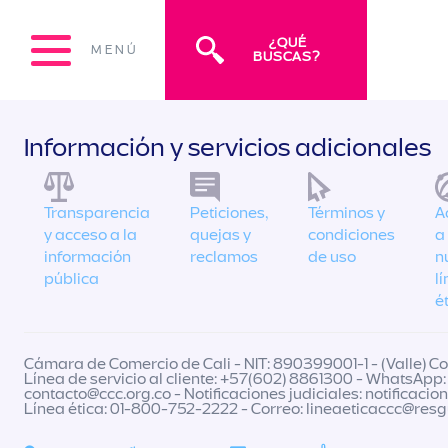
¿QUÉ
MENÚ
BUSCAS?
Información y servicios adicionales
Transparencia
Peticiones,
Términos y
A
y acceso a la
quejas y
condiciones
a
información
reclamos
de uso
n
pública
l
é
Cámara de Comercio de Cali - NIT: 890399001-1 - (Valle) Col
Línea de servicio al cliente: +57(602) 8861300 - WhatsApp:
contacto@ccc.org.co
- Notificaciones judiciales:
notificacio
Línea ética: 01-800-752-2222 - Correo:
lineaeticaccc@res