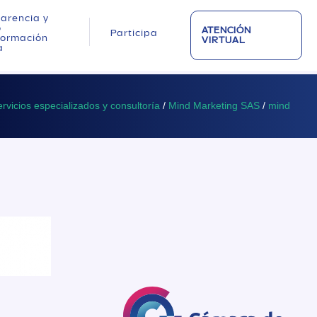
arencia y
o
ATENCIÓN
Participa
nformación
VIRTUAL
a
rvicios especializados y consultoría
/
Mind Marketing SAS
/
mind