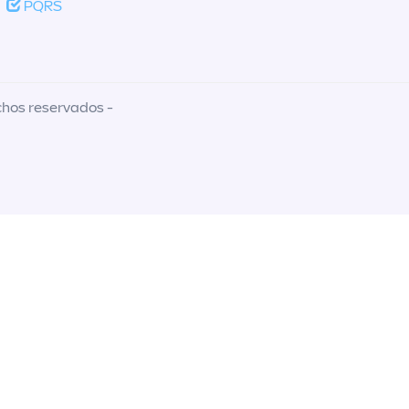
PQRS
chos reservados -