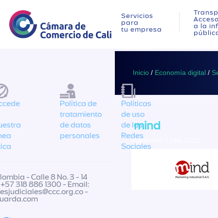
Transp
Servicios
Acces
para
a la i
tu empresa
públic
Inicio
/
Economía digital
/
Se
ccede
Política de
Políticas
tratamiento
de uso
mind
uestra
de datos
de las
ínea
personales
Redes
Publicado 11 julio, 2022
tica
Sociales
ombia - Calle 8 No. 3 - 14
 +57 318 886 1300 - Email:
nesjudiciales@ccc.org.co
-
guarda.com