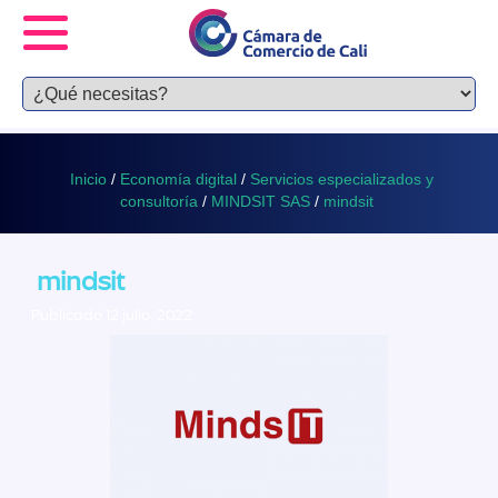
Inicio
/
Economía digital
/
Servicios especializados y
consultoría
/
MINDSIT SAS
/
mindsit
mindsit
Publicado 12 julio, 2022