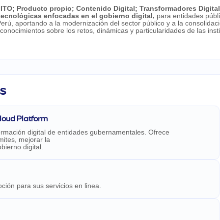
 ITO
;
Producto propio
;
Contenido Digital
;
Transformadores Digita
tecnológicas enfocadas en el gobierno digital,
para entidades públ
erú, aportando a la modernización del sector público y a la consolidac
onocimientos sobre los retos, dinámicas y particularidades de las insti
os
Cloud Platform
formación digital de entidades gubernamentales. Ofrece
ites, mejorar la
ierno digital.
ión para sus servicios en linea.