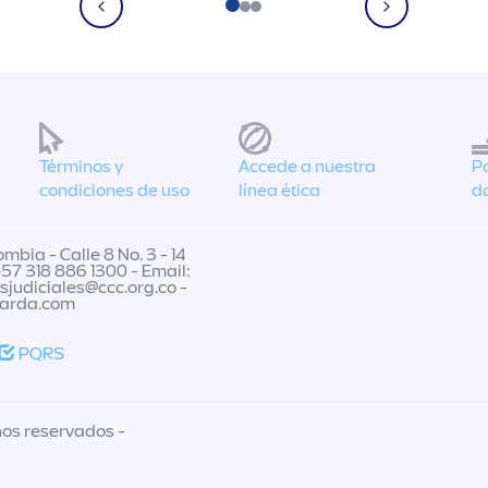
Términos y
Accede a nuestra
Po
condiciones de uso
línea ética
d
mbia - Calle 8 No. 3 - 14
+57 318 886 1300 - Email:
esjudiciales@ccc.org.co
-
uarda.com
PQRS
hos reservados -