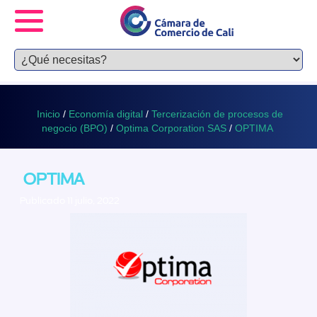
Inicio
/
Economía digital
/
Tercerización de procesos de
negocio (BPO)
/
Optima Corporation SAS
/
OPTIMA
OPTIMA
Publicado 11 julio, 2022