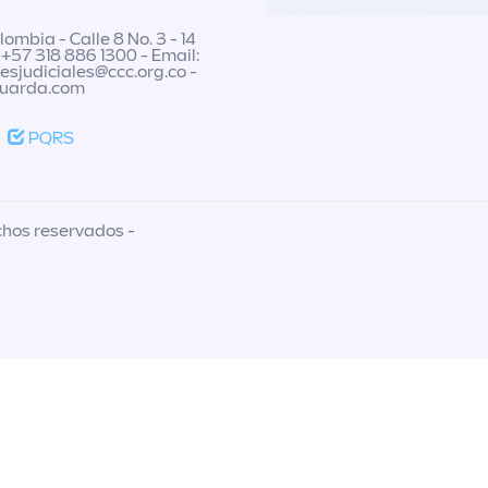
ombia - Calle 8 No. 3 - 14
 +57 318 886 1300 - Email:
nesjudiciales@ccc.org.co
-
guarda.com
PQRS
chos reservados -