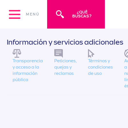
¿QUÉ
MENÚ
BUSCAS?
Información y servicios adicionales
Transparencia
Peticiones,
Términos y
A
y acceso a la
quejas y
condiciones
a
información
reclamos
de uso
n
pública
l
é