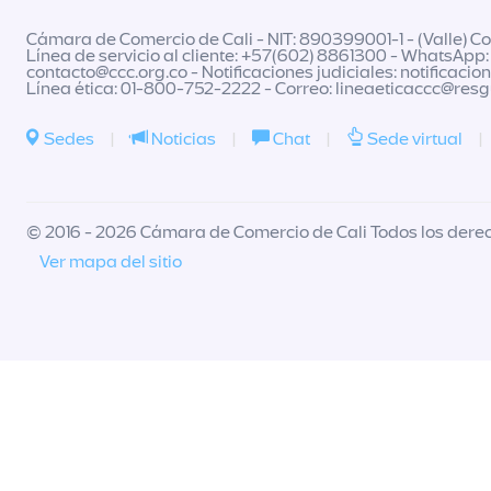
Cámara de Comercio de Cali - NIT: 890399001-1 - (Valle) Col
Línea de servicio al cliente: +57(602) 8861300 - WhatsApp:
contacto@ccc.org.co
- Notificaciones judiciales:
notificacio
Línea ética: 01-800-752-2222 - Correo:
lineaeticaccc@res
Sedes
|
Noticias
|
Chat
|
Sede virtual
|
© 2016 - 2026 Cámara de Comercio de Cali Todos los dere
Ver mapa del sitio