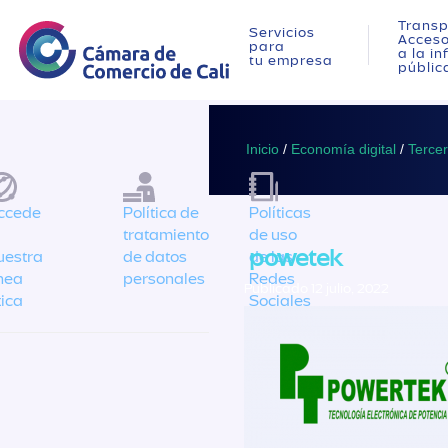
Transp
Servicios
Acces
para
a la i
tu empresa
públic
Inicio
/
Economía digital
/
Terce
ccede
Política de
Políticas
tratamiento
de uso
powetek
uestra
de datos
de las
ínea
personales
Redes
Publicado 12 julio, 2022
tica
Sociales