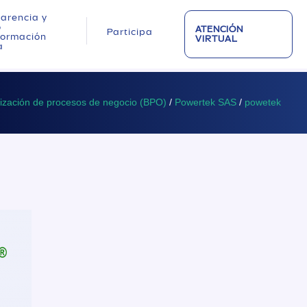
arencia y
o
ATENCIÓN
Participa
nformación
VIRTUAL
a
rización de procesos de negocio (BPO)
/
Powertek SAS
/
powetek