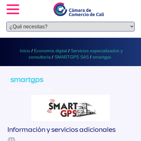
Inicio
/
Economía digital
/
Servicios especializados y
consultoría
/
SMARTGPS SAS
/
smartgps
smartgps
Publicado 11 julio, 2022
Información y servicios adicionales