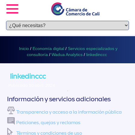
Inicio
/
Economía digital
/
Servicios especializados y
consultoría
/
Wadua Analytics
/
linkedinccc
linkedinccc
Publicado 30 abril, 2024
Información y servicios adicionales
Transparencia y acceso a la información pública
Peticiones, quejas y reclamos
Términos y condiciones de uso