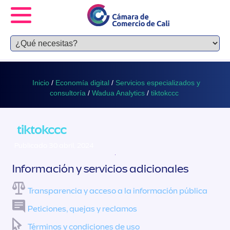
Inicio
/
Economía digital
/
Servicios especializados y
consultoría
/
Wadua Analytics
/
tiktokccc
tiktokccc
Publicado 30 abril, 2024
Información y servicios adicionales
Transparencia y acceso a la información pública
Peticiones, quejas y reclamos
Términos y condiciones de uso