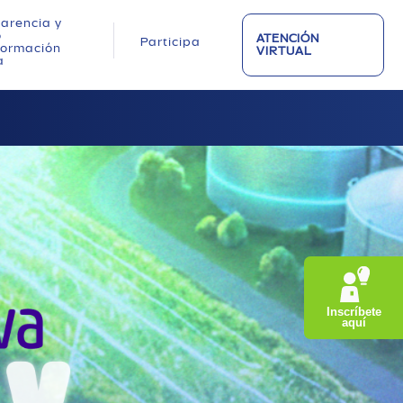
arencia y
o
ATENCIÓN
Participa
nformación
VIRTUAL
a
Inscríbete
aquí