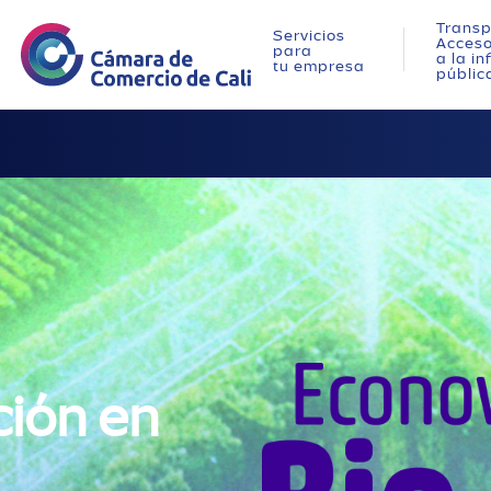
Transp
Servicios
Acces
para
a la i
tu empresa
públic
ción en