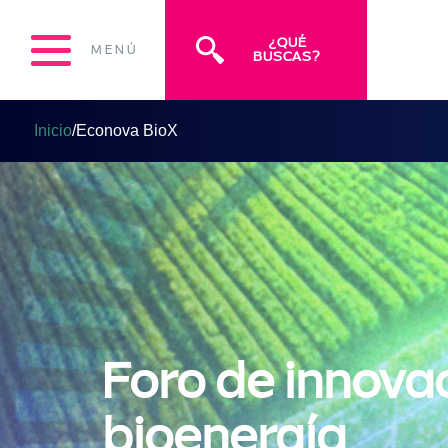
¿QUÉ
MENÚ
BUSCAS?
Inicio
/
Econova BioX
Foro de innova
bioenergía