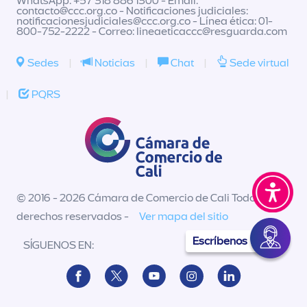
WhatsApp: +57 318 886 1300 - Email:
contacto@ccc.org.co
- Notificaciones judiciales:
notificacionesjudiciales@ccc.org.co
- Línea ética: 01-
800-752-2222 - Correo:
lineaeticaccc@resguarda.com
Sedes
|
Noticias
|
Chat
|
Sede virtual
|
PQRS
© 2016 - 2026 Cámara de Comercio de Cali Todos los
derechos reservados -
Ver mapa del sitio
Escríbenos
SÍGUENOS EN: