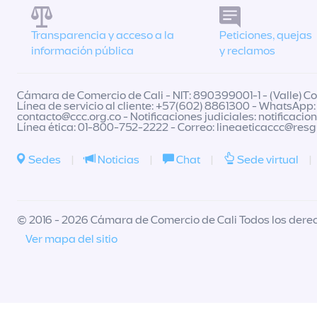
Transparencia y acceso a la
Peticiones, quejas
información pública
y reclamos
Cámara de Comercio de Cali - NIT: 890399001-1 - (Valle) Col
Línea de servicio al cliente: +57(602) 8861300 - WhatsApp:
contacto@ccc.org.co
- Notificaciones judiciales:
notificacio
Línea ética: 01-800-752-2222 - Correo:
lineaeticaccc@res
Sedes
|
Noticias
|
Chat
|
Sede virtual
|
© 2016 - 2026 Cámara de Comercio de Cali Todos los dere
Ver mapa del sitio