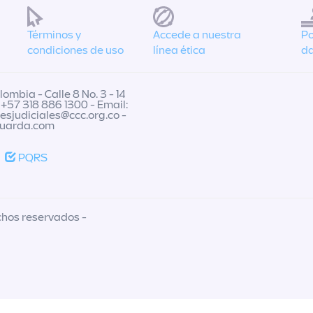
Términos y
Accede a nuestra
Po
condiciones de uso
línea ética
da
ombia - Calle 8 No. 3 - 14
 +57 318 886 1300 - Email:
nesjudiciales@ccc.org.co
-
guarda.com
PQRS
chos reservados -