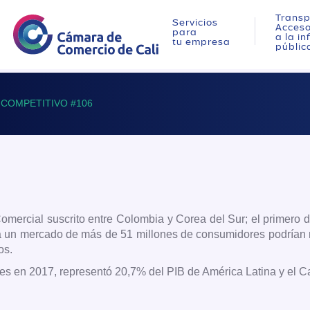
Transp
Servicios
Acces
para
a la i
tu empresa
públic
COMPETITIVO #106
omercial suscrito entre Colombia y Corea del Sur; el primero d
s a un mercado de más de 51 millones de consumidores podrían r
os.
s en 2017, representó 20,7% del PIB de América Latina y el Car