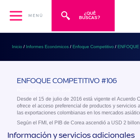
¿QUÉ
MENÚ
BUSCAS?
Inicio
/
Informes Económicos
/
Enfoque Competitivo
/
ENFOQUE 
ENFOQUE COMPETITIVO #106
Publicado 23 octubre, 2018
Desde el 15 de julio de 2016 está vigente el Acuerdo C
ofrece el acceso preferencial de productos y servicio
las exportaciones colombianas en los mercados asiátic
Según el FMI, el PIB de Corea ascendió a USD 2 billone
Información y servicios adicionales