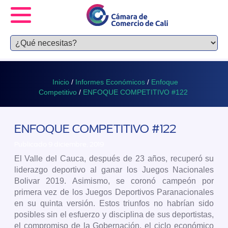
Inicio
/
Informes Económicos
/
Enfoque
Competitivo
/
ENFOQUE COMPETITIVO #122
ENFOQUE COMPETITIVO #122
Publicado 9 diciembre, 2019
El Valle del Cauca, después de 23 años, recuperó su
liderazgo deportivo al ganar los Juegos Nacionales
Bolivar 2019. Asimismo, se coronó campeón por
primera vez de los Juegos Deportivos Paranacionales
en su quinta versión. Estos triunfos no habrían sido
posibles sin el esfuerzo y disciplina de sus deportistas,
el compromiso de la Gobernación, el ciclo económico