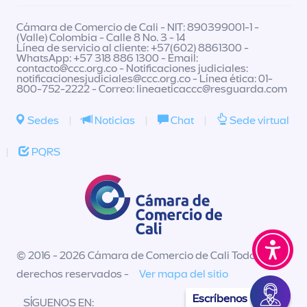
Cámara de Comercio de Cali - NIT: 890399001-1 -
(Valle) Colombia - Calle 8 No. 3 - 14
Línea de servicio al cliente: +57(602) 8861300 -
WhatsApp: +57 318 886 1300 - Email:
contacto@ccc.org.co
- Notificaciones judiciales:
notificacionesjudiciales@ccc.org.co
- Línea ética: 01-
800-752-2222 - Correo:
lineaeticaccc@resguarda.com
Sedes
|
Noticias
|
Chat
|
Sede virtual
|
PQRS
© 2016 - 2026 Cámara de Comercio de Cali Todos los
derechos reservados -
Ver mapa del sitio
Escríbenos
SÍGUENOS EN: